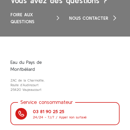
Vous avez des questions ?
FOIRE AUX
NOUS CONTACTER
QUESTIONS
Eau du Pays de
Montbéliard
ZAC de la Charmotte,
Route d’Audincourt
25420 Voujeaucourt
Service consommateur
03 81 90 25 25
24/24 - 7J/7 / Appel non surtaxé